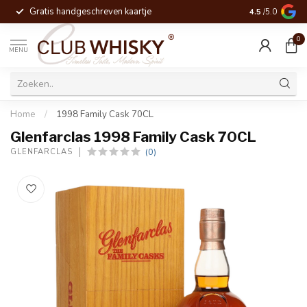
Gratis handgeschreven kaartje
Voor 16:00 be
4.5
/5.0
0
MENU
Home
/
1998 Family Cask 70CL
Glenfarclas 1998 Family Cask 70CL
(0)
GLENFARCLAS