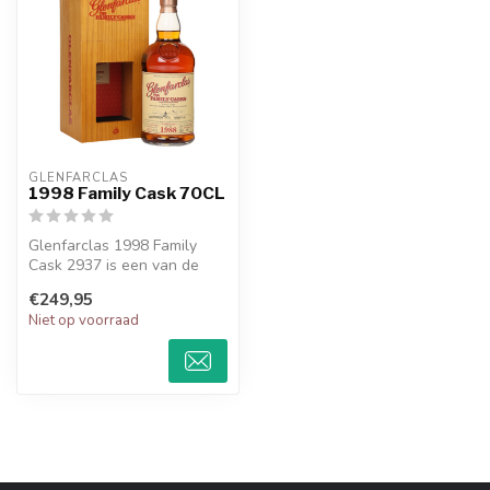
GLENFARCLAS
1998 Family Cask 70CL
Glenfarclas 1998 Family
Cask 2937 is een van de
meest exclusieve en
€249,95
zeldzame sin...
Niet op voorraad