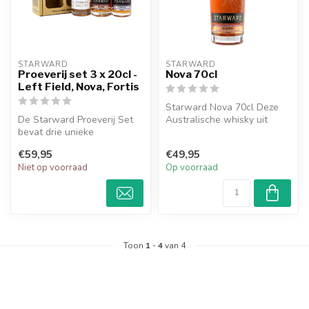
STARWARD
STARWARD
Proeverij set 3 x 20cl -
Nova 70cl
Left Field, Nova, Fortis
Starward Nova 70cl Deze
De Starward Proeverij Set
Australische whisky uit
bevat drie unieke
Melborne is gemaakt op
Australische single malts:
rode wijn...
€59,95
€49,95
Left Fiel...
Niet op voorraad
Op voorraad
Toon
1
-
4
van 4