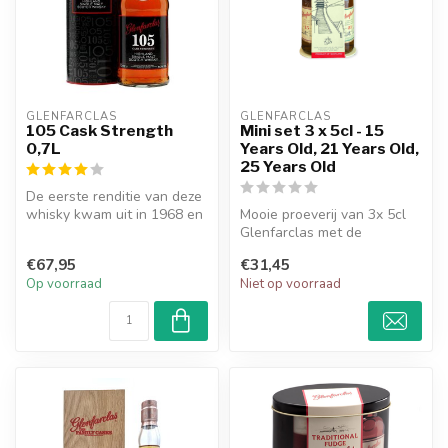
GLENFARCLAS
GLENFARCLAS
105 Cask Strength
Mini set 3 x 5cl - 15
0,7L
Years Old, 21 Years Old,
25 Years Old
De eerste renditie van deze
whisky kwam uit in 1968 en
Mooie proeverij van 3x 5cl
vandaag de dag is de whis...
Glenfarclas met de
leeftijden 15 Years, 21
€67,95
€31,45
Years & 2...
Op voorraad
Niet op voorraad