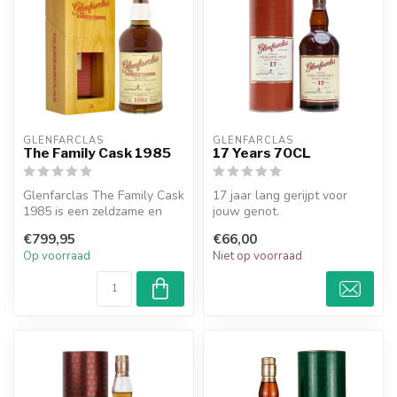
GLENFARCLAS
GLENFARCLAS
The Family Cask 1985
17 Years 70CL
Glenfarclas The Family Cask
17 jaar lang gerijpt voor
1985 is een zeldzame en
jouw genot.
prestigieuze whisky met
€799,95
€66,00
rijk...
Op voorraad
Niet op voorraad