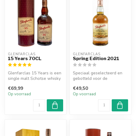
GLENFARCLAS
GLENFARCLAS
15 Years 70CL
Spring Edition 2021
Glenfarclas 15 Years is een
Speciaal geselecteerd en
single malt Schotse whisky
gebotteld voor de
met een rijke en complexe...
Nederlandse markt. De
€69,99
€49,50
whisky is een e...
Op voorraad
Op voorraad