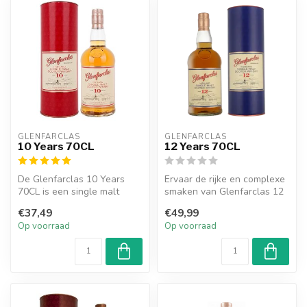
GLENFARCLAS
GLENFARCLAS
10 Years 70CL
12 Years 70CL
De Glenfarclas 10 Years
Ervaar de rijke en complexe
70CL is een single malt
smaken van Glenfarclas 12
whisky die in Schotland
Years 70CL, een Schotse si...
€37,49
€49,99
wordt ge...
Op voorraad
Op voorraad