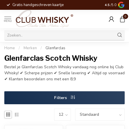
Gratis handgeschreven kaartje
Voor 16:00 be
4.5
/5.0
0
MENU
Home
/
Merken
/
Glenfarclas
Glenfarclas Scotch Whisky
Bestel je Glenfarclas Scotch Whisky vandaag nog online bij Club
Whisky! ✔ Scherpe prijzen ✔ Snelle levering ✔ Altijd op voorraad
✔ Klanten beoordelen ons met een 8,9
Filters