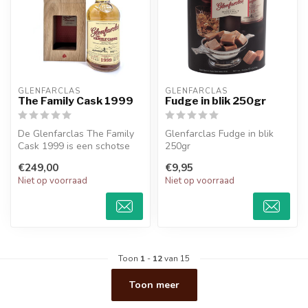
GLENFARCLAS
GLENFARCLAS
The Family Cask 1999
Fudge in blik 250gr
De Glenfarclas The Family
Glenfarclas Fudge in blik
Cask 1999 is een schotse
250gr
single malt whisky uit de
€249,00
€9,95
Hig...
Niet op voorraad
Niet op voorraad
Toon
1
-
12
van 15
Toon meer