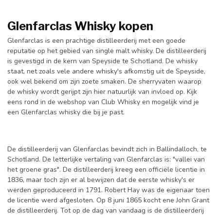
Glenfarclas Whisky kopen
Glenfarclas is een prachtige distilleerderij met een goede
reputatie op het gebied van single malt whisky. De distilleerderij
is gevestigd in de kern van Speyside te Schotland. De whisky
staat, net zoals vele andere whisky's afkomstig uit de Speyside,
ook wel bekend om zijn zoete smaken. De sherryvaten waarop
de whisky wordt gerijpt zijn hier natuurlijk van invloed op. Kijk
eens rond in de webshop van Club Whisky en mogelijk vind je
een Glenfarclas whisky die bij je past.
De distilleerderij van Glenfarclas bevindt zich in Ballindalloch, te
Schotland. De letterlijke vertaling van Glenfarclas is: "vallei van
het groene gras". De distilleerderij kreeg een officiële licentie in
1836, maar toch zijn er al bewijzen dat de eerste whisky's er
werden geproduceerd in 1791. Robert Hay was de eigenaar toen
de licentie werd afgesloten. Op 8 juni 1865 kocht ene John Grant
de distilleerderij. Tot op de dag van vandaag is de distilleerderij