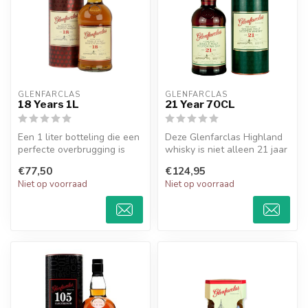
GLENFARCLAS
GLENFARCLAS
18 Years 1L
21 Year 70CL
Een 1 liter botteling die een
Deze Glenfarclas Highland
perfecte overbrugging is
whisky is niet alleen 21 jaar
tussen de 15 en 21 year-o...
gerijpt, maar het result...
€77,50
€124,95
Niet op voorraad
Niet op voorraad