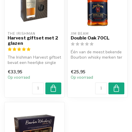
THE IRISHMAN
JIM BEAM
Harvest giftset met 2
Double Oak 70CL
glazen
Één van de meest bekende
The Irishman Harvest giftset
Bourbon whisky merken ter
bevat een heerlijke single
wereld. Deze elegante,
malt whiskey met tonen v...
gladde...
€33,95
€25,95
Op voorraad
Op voorraad