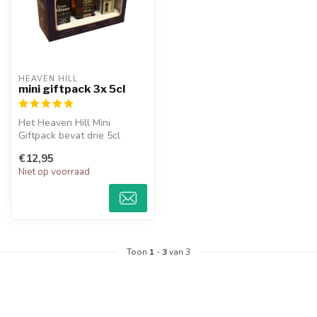
HEAVEN HILL
mini giftpack 3x 5cl
Het Heaven Hill Mini
Giftpack bevat drie 5cl
miniaturen van premium
€12,95
bourbons: Ev...
Niet op voorraad
Toon
1
-
3
van 3