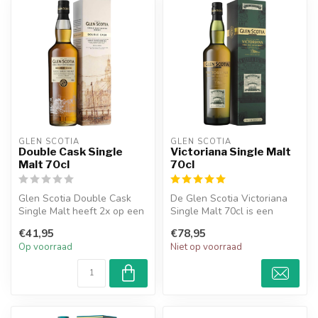
GLEN SCOTIA
GLEN SCOTIA
Double Cask Single
Victoriana Single Malt
Malt 70cl
70cl
Glen Scotia Double Cask
De Glen Scotia Victoriana
Single Malt heeft 2x op een
Single Malt 70cl is een
vat gelegen. De eerste keer
moderne interpretatie van
€41,95
€78,95
...
een ...
Op voorraad
Niet op voorraad