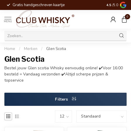
Gratis handgeschreven kaartje
Voor 16:00 be
4.5
/5.0
0
MENU
Home
/
Merken
/
Glen Scotia
Glen Scotia
Bestel jouw Glen scotia Whisky eenvoudig online! ✔️Voor 16:00
besteld = Vandaag verzonden ✔️Altijd scherpe prijzen &
topservice
Filters