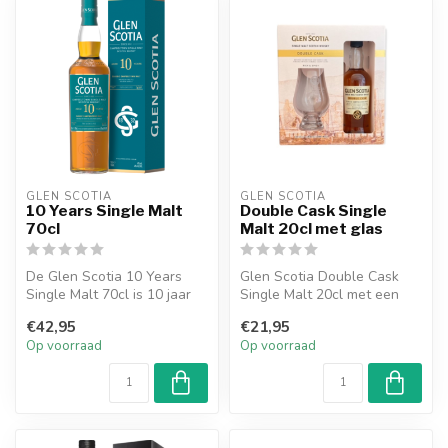
GLEN SCOTIA
GLEN SCOTIA
10 Years Single Malt
Double Cask Single
70cl
Malt 20cl met glas
De Glen Scotia 10 Years
Glen Scotia Double Cask
Single Malt 70cl is 10 jaar
Single Malt 20cl met een
oud levenswater dat heeft
mooi proefglas, ideaal om
€42,95
€21,95
ge...
cadea...
Op voorraad
Op voorraad