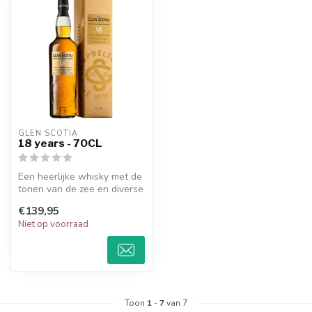
GLEN SCOTIA
18 years - 70CL
Een heerlijke whisky met de
tonen van de zee en diverse
specerijen. De Glen Scot...
€139,95
Niet op voorraad
Toon
1
-
7
van 7