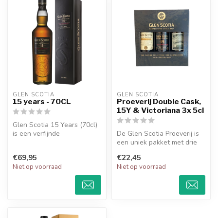
GLEN SCOTIA
GLEN SCOTIA
15 years - 70CL
Proeverij Double Cask,
15Y & Victoriana 3x 5cl
Glen Scotia 15 Years (70cl)
is een verfijnde
De Glen Scotia Proeverij is
Campbeltown whisky met
een uniek pakket met drie
een uitgebal...
verschillende Schotse sing...
€69,95
€22,45
Niet op voorraad
Niet op voorraad