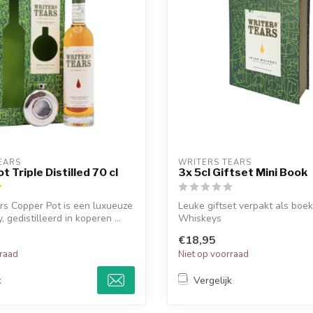
EARS
WRITERS TEARS
 Triple Distilled 70 cl
3x 5cl Giftset Mini Book
rs Copper Pot is een luxueuze
Leuke giftset verpakt als boek
, gedistilleerd in koperen ...
Whiskeys
€18,95
rraad
Niet op voorraad
k
Vergelijk