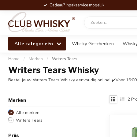
Cadeau? Inpakservice mogelijk
Alle categorieën
Whisky Geschenken
Whisky
Home
/
Merken
/
Writers Tears
Writers Tears Whisky
Bestel jouw Writers Tears Whisky eenvoudig online! ✔️Voor 16:00
2
Pro
Merken
Alle merken
Writers Tears
Prijs