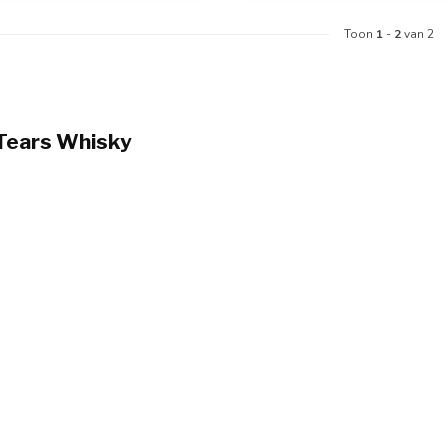
Toon
1
-
2
van 2
Tears Whisky