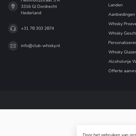
Helmholtzstraat 5 A
Landen
3316 GJ Dordrecht
Nederland
Aanbiedingen
Whisky Proeve
+31 78 303 2874
Whisky Gesc
Personalisere
info@club-whisky.nl
Whisky Glaze
Alcoholvrije 
Offerte aanvr
Door het gebruiken van onz