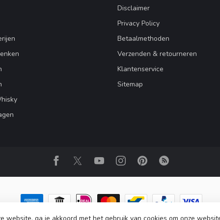
Disclaimer
Privacy Policy
rijen
Betaalmethoden
henken
Verzenden & retourneren
n
Klantenservice
n
Sitemap
Whisky
agen
e website, ga je akkoord met het gebruik van cookies om onze websit