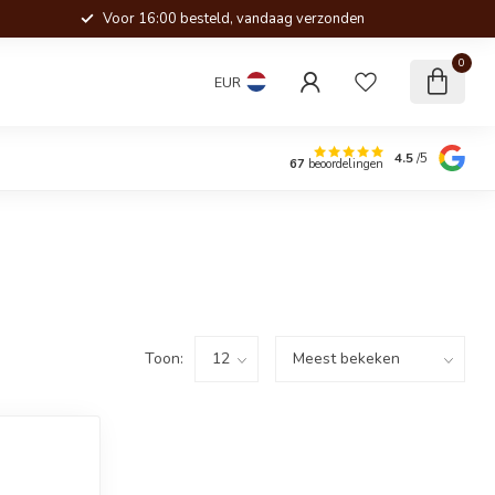
Voor 16:00 besteld, vandaag verzonden
0
EUR
4.5
/5
67
beoordelingen
Toon: