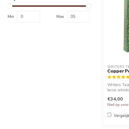
Min
Max
WRITERS T
Copper Pot
Writers Tea
Ierse whisky
€34,00
Niet op voo
Vergelij