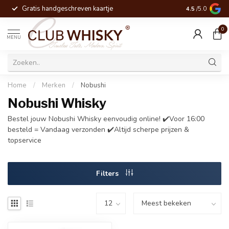
Gratis handgeschreven kaartje
Voor 16:00 be
4.5
/5.0
0
MENU
Home
/
Merken
/
Nobushi
Nobushi Whisky
Bestel jouw Nobushi Whisky eenvoudig online! ✔️Voor 16:00
besteld = Vandaag verzonden ✔️Altijd scherpe prijzen &
topservice
Filters