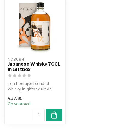
NOBUSHI
Japanese Whisky 70CL
in Giftbox
Een heerlijke blended
whisky in giftbox uit de
Japanse Miyagi en Nagano
€37,95
prefectu...
Op voorraad