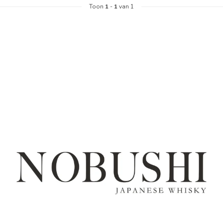
Toon
1
-
1
van 1