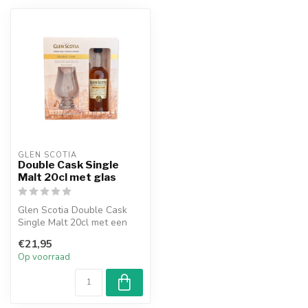
GLEN SCOTIA
Double Cask Single
Malt 20cl met glas
Glen Scotia Double Cask
Single Malt 20cl met een
mooi proefglas, ideaal om
€21,95
cadea...
Op voorraad