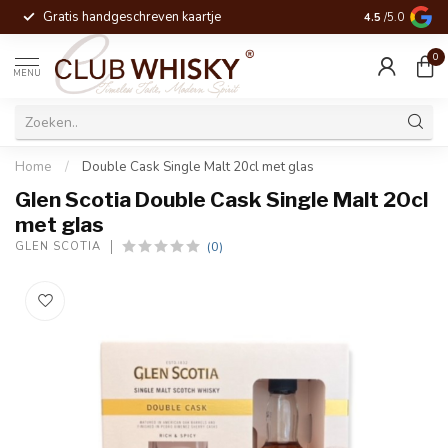
Gratis handgeschreven kaartje
Voor 16:00 be
4.5
/5.0
0
MENU
Home
/
Double Cask Single Malt 20cl met glas
Glen Scotia Double Cask Single Malt 20cl
met glas
(0)
GLEN SCOTIA