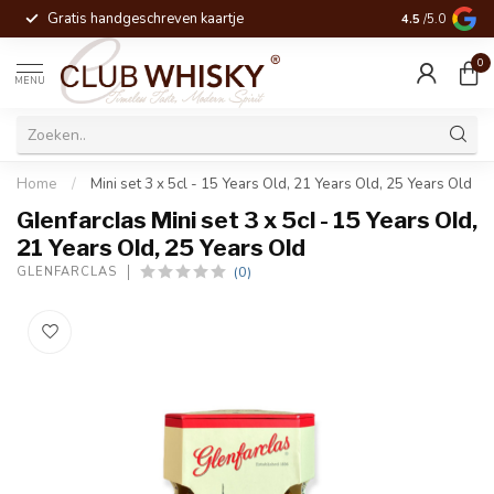
Gratis handgeschreven kaartje
Voor 16:00 be
4.5
/5.0
0
MENU
Home
/
Mini set 3 x 5cl - 15 Years Old, 21 Years Old, 25 Years Old
Glenfarclas Mini set 3 x 5cl - 15 Years Old,
21 Years Old, 25 Years Old
(0)
GLENFARCLAS