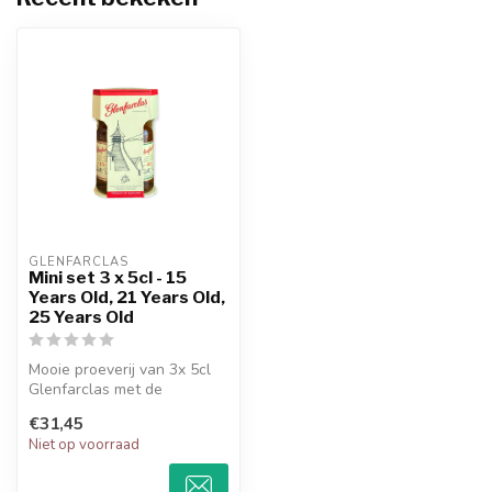
GLENFARCLAS
Mini set 3 x 5cl - 15
Years Old, 21 Years Old,
25 Years Old
Mooie proeverij van 3x 5cl
Glenfarclas met de
leeftijden 15 Years, 21
€31,45
Years & 2...
Niet op voorraad