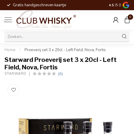
Gratis handgeschreven kaartje
Voor 16:00 be
4.5
/5.0
0
MENU
Home
/
Proeverij set 3 x 20cl - Left Field, Nova, Fortis
Starward Proeverij set 3 x 20cl - Left
Field, Nova, Fortis
(0)
STARWARD