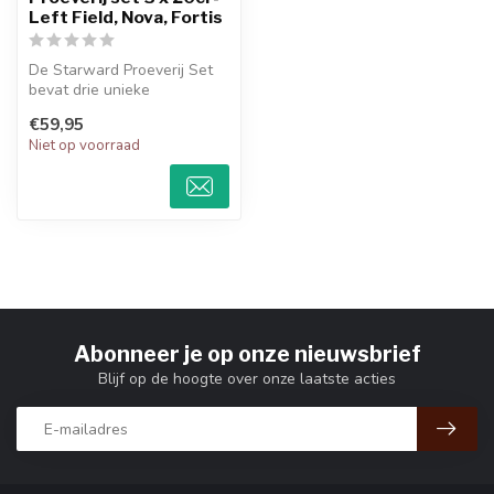
Left Field, Nova, Fortis
De Starward Proeverij Set
bevat drie unieke
Australische single malts:
€59,95
Left Fiel...
Niet op voorraad
Abonneer je op onze nieuwsbrief
Blijf op de hoogte over onze laatste acties