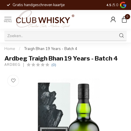
Gratis handgeschreven kaartje
Voor 16:00 be
4.5
/5.0
0
MENU
Home
/
Traigh Bhan 19 Years - Batch 4
Ardbeg Traigh Bhan 19 Years - Batch 4
(0)
ARDBEG