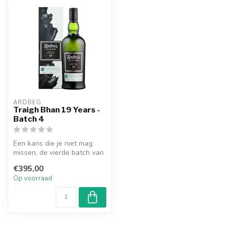
ARDBEG
Traigh Bhan 19 Years -
Batch 4
Een kans die je niet mag
missen, de vierde batch van
deze speciale exclusieve
€395,00
19...
Op voorraad