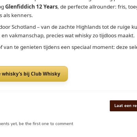
nog
Glenfiddich 12 Years
, de perfecte allrounder: fris, to
s als kenners.
oor Schotland – van de zachte Highlands tot de ruige k
sie en vakmanschap, precies wat whisky zo tijdloos maakt.
f van te genieten tijdens een speciaal moment: deze sel
e whisky’s bij Club Whisky
Laat een re
nts yet, be the first one to comment