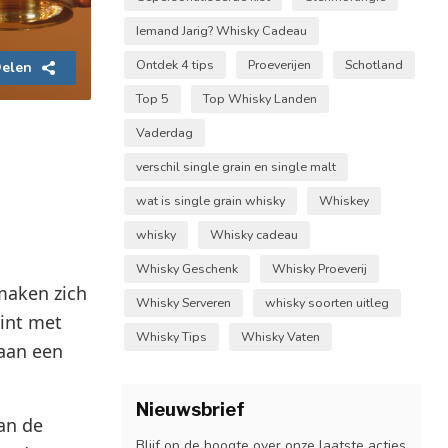
Iemand Jarig? Whisky Cadeau
Ontdek 4 tips
Proeverijen
Schotland
elen
Top 5
Top Whisky Landen
Vaderdag
verschil single grain en single malt
wat is single grain whisky
Whiskey
whisky
Whisky cadeau
Whisky Geschenk
Whisky Proeverij
smaken zich
Whisky Serveren
whisky soorten uitleg
gint met
Whisky Tips
Whisky Vaten
 aan een
Nieuwsbrief
an de
Blijf op de hoogte over onze laatste acties