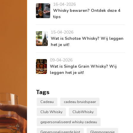
16-04-2026
Whisky bewaren? Ontdek deze 4
tips
15-04-2026
Wat is Schotse Whisky? Wij leggen
het je uit!
09-04-2026
Wat is Single Grain Whisky? Wij
leggen het je uit!
Tags
Cadeau
cadeau bruidspaar
Club Whisky
ClubWhisky
gepersonaliseerd whisky cadeau
Gepersonaliseerde kist
Glenmorangie