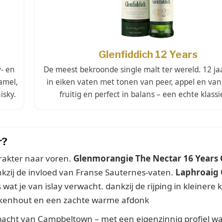
Glenfiddich 12 Years
y- en
De meest bekroonde single malt ter wereld. 12 jaa
amel,
in eiken vaten met tonen van peer, appel en vanill
isky.
fruitig en perfect in balans – een echte klassi
r?
arakter naar voren.
Glenmorangie The Nectar 16 Years 
nkzij de invloed van Franse Sauternes-vaten.
Laphroaig 
s wat je van islay verwacht. dankzij de rijping in kleinere
, eikenhout en een zachte warme afdonk
acht van Campbeltown – met een eigenzinnig profiel wa