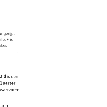
r gerijpt
e. Fris,
eker.
Old
is een
Quarter
 kwartvaten
arin