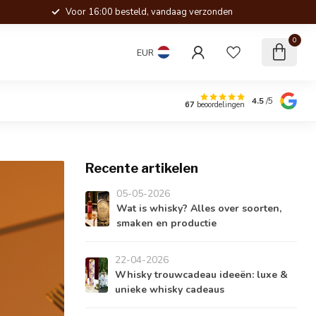
Voor 16:00 besteld, vandaag verzonden
0
EUR
4.5
/5
67
beoordelingen
Recente artikelen
05-05-2026
Wat is whisky? Alles over soorten,
smaken en productie
22-04-2026
Whisky trouwcadeau ideeën: luxe &
unieke whisky cadeaus