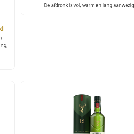
De afdronk is vol, warm en lang aanwezig
ld
in
ing,