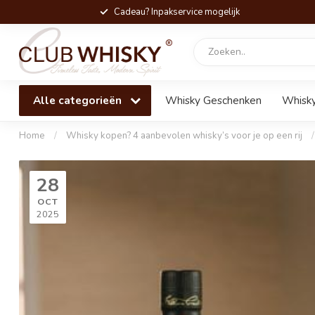
Cadeau? Inpakservice mogelijk
Alle categorieën
Whisky Geschenken
Whisky
Home
/
Whisky kopen? 4 aanbevolen whisky’s voor je op een rij
/
28
OCT
2025