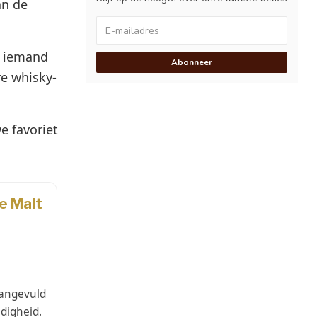
an de
r iemand
Abonneer
re whisky-
e favoriet
aangevuld
idigheid.