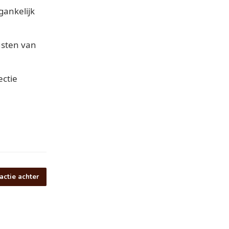
egankelijk
usten van
ectie
actie achter