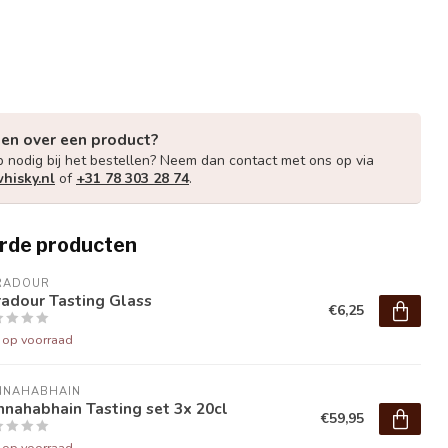
gen over een product?
p nodig bij het bestellen? Neem dan contact met ons op via
hisky.nl
of
+31 78 303 28 74
.
rde producten
RADOUR
adour Tasting Glass
€6,25
t op voorraad
NNAHABHAIN
nahabhain Tasting set 3x 20cl
€59,95
t op voorraad