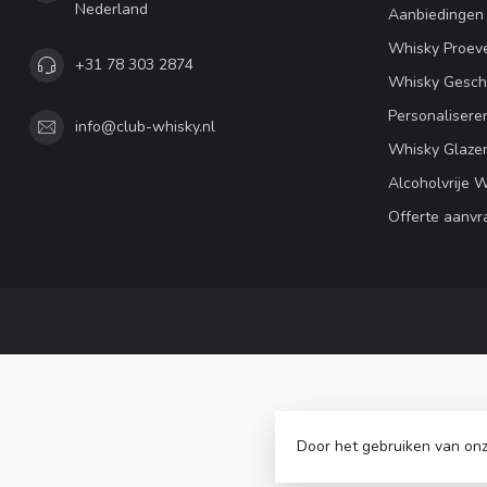
Nederland
Aanbiedingen
Whisky Proeve
+31 78 303 2874
Whisky Gesc
Personalisere
info@club-whisky.nl
Whisky Glaze
Alcoholvrije 
Offerte aanvr
Door het gebruiken van onz
© Copyr