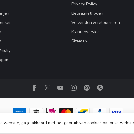
Privacy Policy
rijen
Betaalmethoden
henken
Verzenden & retourneren
n
Klantenservice
n
Sitemap
Whisky
agen
e website, ga je akkoord met het gebruik van cookies om onze websit
ight 2026 Club Whisky
- Powered by
Lightspeed
-
Lightspeed design
by
Dyv