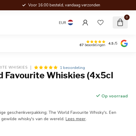
Voor 16:00 besteld, vandaag verzonden
0
EUR
4.5
/5
67
beoordelingen
1 beoordeling
ITE WHISKIES
 Favourite Whiskies (4x5cl
Op voorraad
tige geschenkverpakking; The World Favourite Whisky's. Een
t gewilde whisky's van de wereld.
Lees meer
.