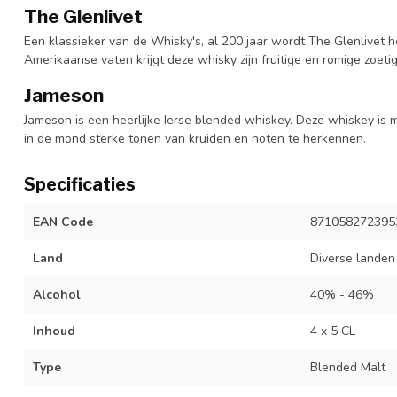
The Glenlivet
Een klassieker van de Whisky's, al 200 jaar wordt The Glenlivet h
Amerikaanse vaten krijgt deze whisky zijn fruitige en romige zoetig
Jameson
Jameson is een heerlijke Ierse blended whiskey. Deze whiskey is min
in de mond sterke tonen van kruiden en noten te herkennen.
Specificaties
EAN Code
871058272395
Land
Diverse landen
Alcohol
40% - 46%
Inhoud
4 x 5 CL
Type
Blended Malt