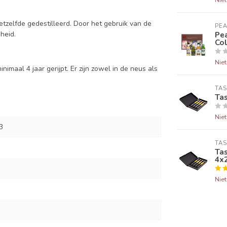
etzelfde gedestilleerd. Door het gebruik van de
PEA
Pea
heid.
Col
Nie
imaal 4 jaar gerijpt. Er zijn zowel in de neus als
TAS
Ta
Nie
3
TAS
Ta
4x
Nie