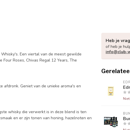
Heb je vra
of heb je hul
info@club-w
 Whisky's. Een viertal van de meest gewilde
sje Four Roses, Chivas Regal 12 Years, The
Gerelatee
ED
te afdronk. Geniet van de unieke aroma's en
Edr
Nie
ste whisky die verwerkt is in deze blend is ten
BU
 smaak en er zijn tonen van honing, hazelnoten en
Bun
Nie