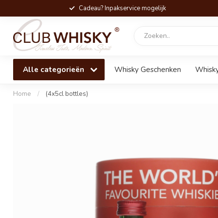
Cadeau? Inpakservice mogelijk
Alle categorieën
Whisky Geschenken
Whisky
Home
/
(4x5cl bottles)