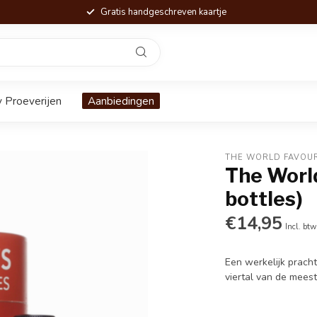
Gratis handgeschreven kaartje
 Proeverijen
Aanbiedingen
THE WORLD FAVOUR
The World
bottles)
€14,95
Incl. btw
Een werkelijk prach
viertal van de mees