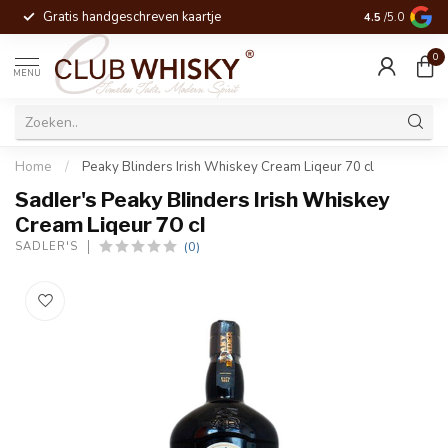
Gratis handgeschreven kaartje
Voor 16:00 be
4.5
/5.0
0
MENU
Home
/
Peaky Blinders Irish Whiskey Cream Liqeur 70 cl
Sadler's Peaky Blinders Irish Whiskey
Cream Liqeur 70 cl
(0)
SADLER'S