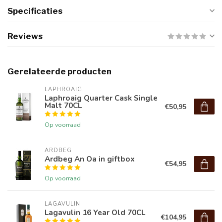
Specificaties
Reviews
Gerelateerde producten
LAPHROAIG
Laphroaig Quarter Cask Single
Malt 70CL
€50,95
Op voorraad
ARDBEG
Ardbeg An Oa in giftbox
€54,95
Op voorraad
LAGAVULIN
Lagavulin 16 Year Old 70CL
€104,95