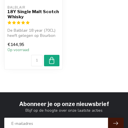
BALBLAIR
18Y Single Malt Scotch
Whisky
De Balblair 18 year (70CL)
heeft gelegen op Bourbon
en Spanish oak. Het is een
€144,95
p...
Op voorraad
Abonneer je op onze nieuwsbrief
Blijf op de hoogte over onze laatste acties