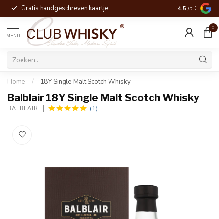
Gratis handgeschreven kaartje
Voor 16:00 be
4.5
/5.0
0
MENU
Home
/
18Y Single Malt Scotch Whisky
Balblair 18Y Single Malt Scotch Whisky
(1)
BALBLAIR