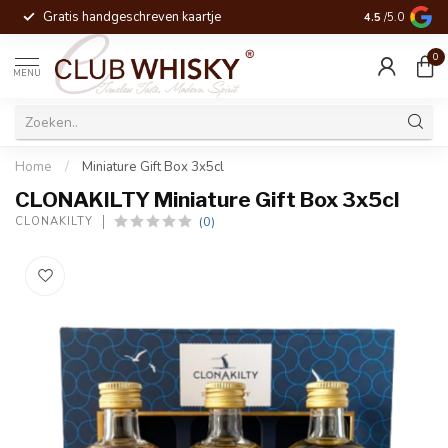
Gratis handgeschreven kaartje
Voor 16:00 be
4.5
/5.0
0
MENU
Home
/
Miniature Gift Box 3x5cl
CLONAKILTY Miniature Gift Box 3x5cl
(0)
CLONAKILTY