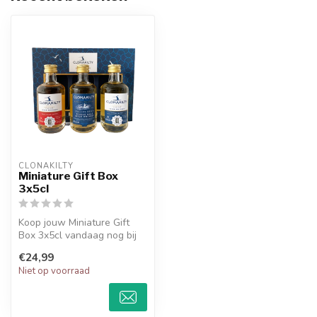
CLONAKILTY
Miniature Gift Box
3x5cl
Koop jouw Miniature Gift
Box 3x5cl vandaag nog bij
Club Whiskey ✔ Scherpe
€24,99
prijze...
Niet op voorraad