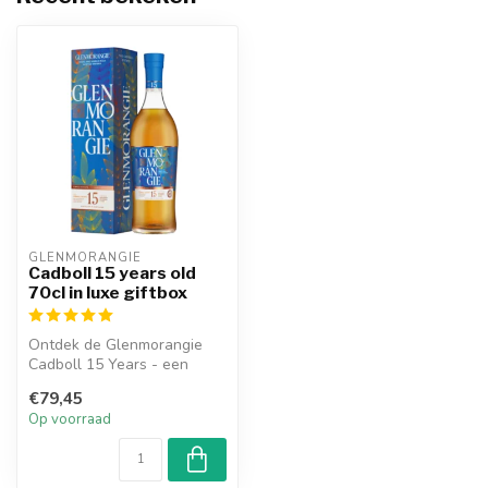
GLENMORANGIE
Cadboll 15 years old
70cl in luxe giftbox
Ontdek de Glenmorangie
Cadboll 15 Years - een
unieke whisky-ervaring op
€79,45
Club-Whi...
Op voorraad