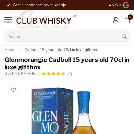
Gratis handgeschreven kaartje
Voor 16:00 be
4.5
/5.0
0
MENU
Home
/
Cadboll 15 years old 70cl in luxe giftbox
Glenmorangie Cadboll 15 years old 70cl in
luxe giftbox
(1)
GLENMORANGIE