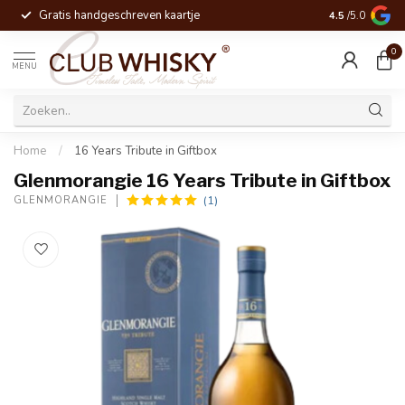
Gratis handgeschreven kaartje
Voor 16:00 be
4.5
/5.0
0
MENU
Home
/
16 Years Tribute in Giftbox
Glenmorangie 16 Years Tribute in Giftbox
(1)
GLENMORANGIE