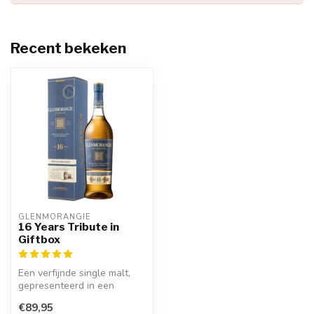
Recent bekeken
GLENMORANGIE
16 Years Tribute in
Giftbox
Een verfijnde single malt,
gepresenteerd in een
prachtige giftbox. Perfect
€89,95
voor ...