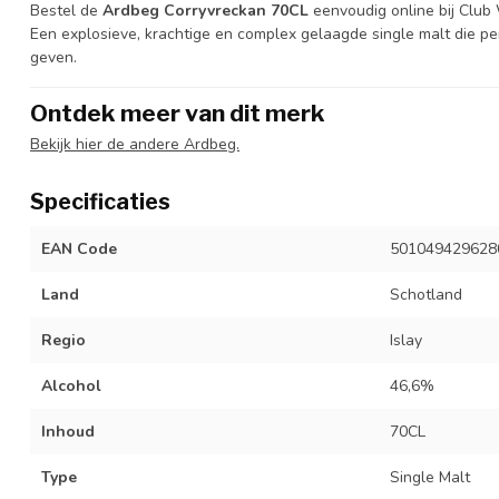
Bestel de
Ardbeg Corryvreckan 70CL
eenvoudig online bij Club 
Een explosieve, krachtige en complex gelaagde single malt die pe
geven.
Ontdek meer van dit merk
Bekijk hier de andere Ardbeg.
Specificaties
EAN Code
501049429628
Land
Schotland
Regio
Islay
Alcohol
46,6%
Inhoud
70CL
Type
Single Malt