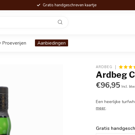
Gratis handgeschreven kaartje
 Proeverijen
Aanbiedingen
ARDBEG
Ardbeg C
€96,95
Incl. btw
Een heerlijke turfw
meer
.
Gratis handgesch