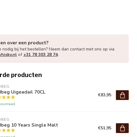
gen over een product?
p nodig bij het bestellen? Neem dan contact met ons op via
hisky.nl
of
+31 78 303 28 74
.
rde producten
DBEG
dbeg Uigeadail 70CL
€83,95
voorraad
DBEG
beg 10 Years Single Malt
€51,95
voorraad