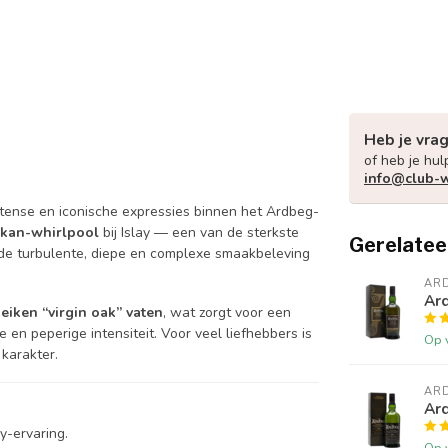
Heb je vra
of heb je hul
info@club-w
ntense en iconische expressies binnen het Ardbeg-
ckan-whirlpool
bij Islay — een van de sterkste
Gerelatee
 de turbulente, diepe en complexe smaakbeleving
AR
Ar
eiken “virgin oak” vaten
, wat zorgt voor een
en peperige intensiteit. Voor veel liefhebbers is
Op 
 karakter.
AR
Ard
y-ervaring.
Op 