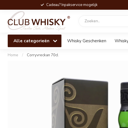
Cadeau? Inpakservice mogelijk
Alle categorieën
Whisky Geschenken
Whisky
Home
/
Corryvreckan 70cl