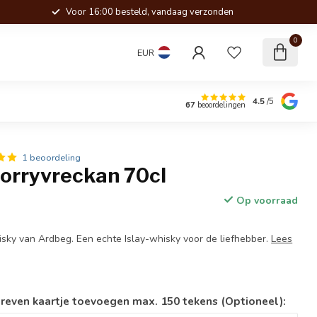
Voor 16:00 besteld, vandaag verzonden
0
EUR
4.5
/5
67
beoordelingen
1 beoordeling
orryvreckan 70cl
Op voorraad
hisky van Ardbeg. Een echte Islay-whisky voor de liefhebber.
Lees
reven kaartje toevoegen max. 150 tekens (Optioneel):