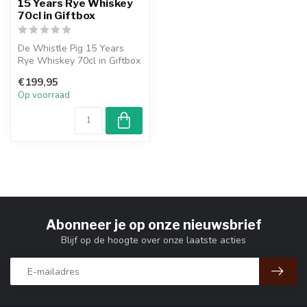
15 Years Rye Whiskey
70cl in Giftbox
De Whistle Pig 15 Years
Rye Whiskey 70cl in Giftbox
is één van de oudste
€199,95
whisky'...
Op voorraad
Abonneer je op onze nieuwsbrief
Blijf op de hoogte over onze laatste acties