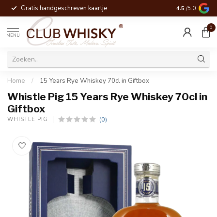
Gratis handgeschreven kaartje
Voor 16:00 be
4.5
/5.0
0
MENU
Home
/
15 Years Rye Whiskey 70cl in Giftbox
Whistle Pig 15 Years Rye Whiskey 70cl in
Giftbox
(0)
WHISTLE PIG