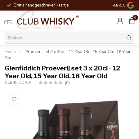
Gratis handgeschreven kaartje
Voor 16:00 be
4.5
/5.0
0
MENU
Home
/
Proeverij set 3 x 20cl - 12 Year Old, 15 Year Old, 18 Year
Old
Glenfiddich Proeverij set 3 x 20cl - 12
Year Old, 15 Year Old, 18 Year Old
(0)
GLENFIDDICH