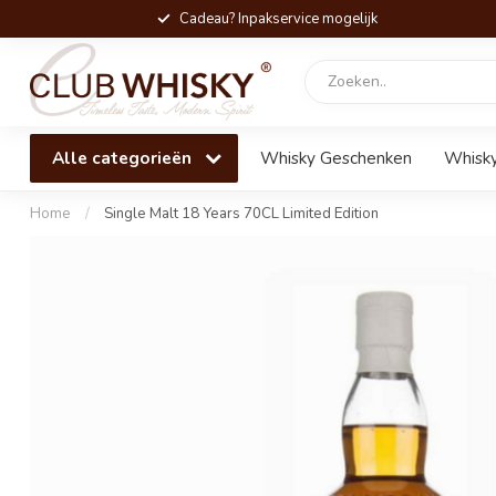
Cadeau? Inpakservice mogelijk
Alle categorieën
Whisky Geschenken
Whisky
Home
/
Single Malt 18 Years 70CL Limited Edition