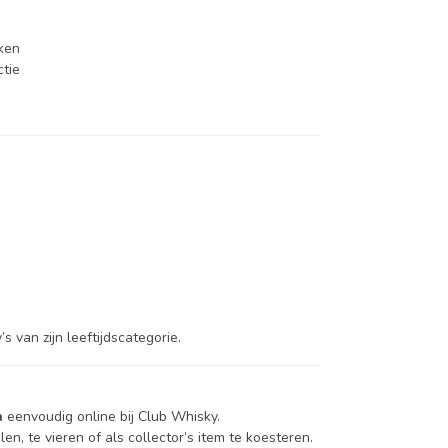
ken
ctie
van zijn leeftijdscategorie.
n
eenvoudig online bij Club Whisky.
n, te vieren of als collector’s item te koesteren.