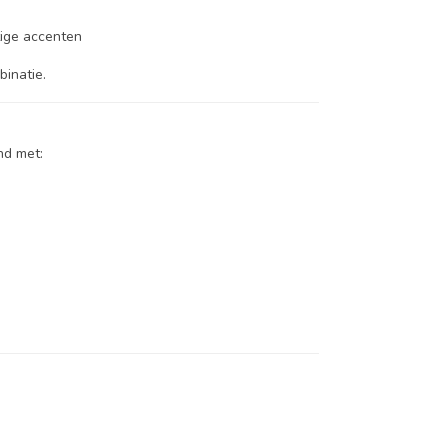
tige accenten
inatie.
nd met: