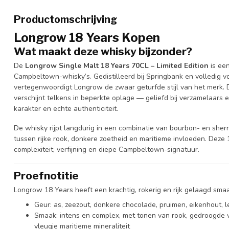
Productomschrijving
Longrow 18 Years Kopen
Wat maakt deze whisky bijzonder?
De
Longrow Single Malt 18 Years 70CL – Limited Edition
is ee
Campbeltown-whisky’s. Gedistilleerd bij Springbank en volledig 
vertegenwoordigt Longrow de zwaar geturfde stijl van het merk. D
verschijnt telkens in beperkte oplage — geliefd bij verzamelaars e
karakter en echte authenticiteit.
De whisky rijpt langdurig in een combinatie van bourbon- en sher
tussen rijke rook, donkere zoetheid en maritieme invloeden. Deze
complexiteit, verfijning en diepe Campbeltown-signatuur.
Proefnotitie
Longrow 18 Years heeft een krachtig, rokerig en rijk gelaagd smaa
Geur: as, zeezout, donkere chocolade, pruimen, eikenhout, le
Smaak: intens en complex, met tonen van rook, gedroogde vij
vleugje maritieme mineraliteit