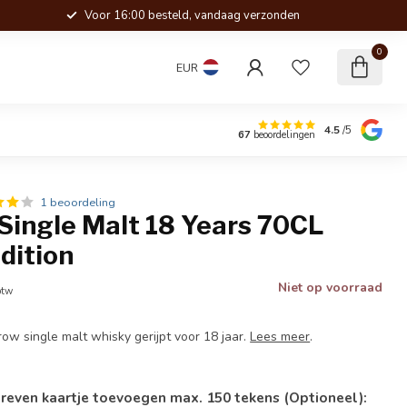
Voor 16:00 besteld, vandaag verzonden
0
EUR
4.5
/5
67
beoordelingen
1 beoordeling
Single Malt 18 Years 70CL
dition
Niet op voorraad
btw
row single malt whisky gerijpt voor 18 jaar.
Lees meer
.
reven kaartje toevoegen max. 150 tekens (Optioneel):