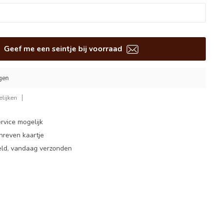
Geef me een seintje bij voorraad
gen
lijken
rvice mogelijk
hreven kaartje
eld, vandaag verzonden