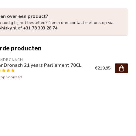
gen over een product?
p nodig bij het bestellen? Neem dan contact met ons op via
hisky.nl
of
+31 78 303 28 74
.
rde producten
ENDRONACH
enDronach 21 years Parliament 70CL
€219,95
t op voorraad