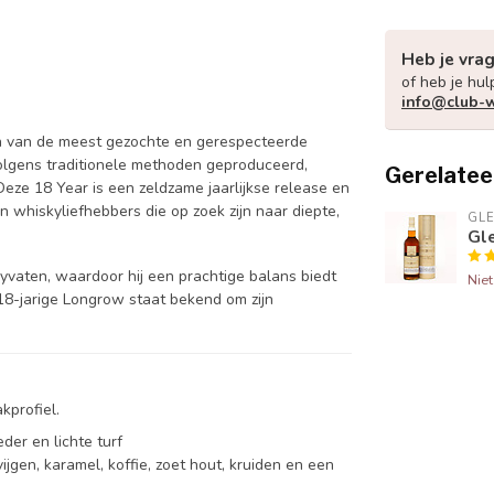
Heb je vra
of heb je hul
info@club-w
n van de meest gezochte en gerespecteerde
volgens traditionele methoden geproduceerd,
Gerelatee
eze 18 Year is een zeldzame jaarlijkse release en
n whiskyliefhebbers die op zoek zijn naar diepte,
GL
Gl
ryvaten, waardoor hij een prachtige balans biedt
Nie
 18-jarige Longrow staat bekend om zijn
kprofiel.
der en lichte turf
gen, karamel, koffie, zoet hout, kruiden en een