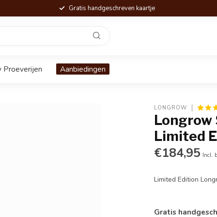
Gratis handgeschreven kaartje
 Proeverijen
Aanbiedingen
LONGROW
Longrow 
Limited E
€184,95
Incl. 
Limited Edition Long
Gratis handgesch