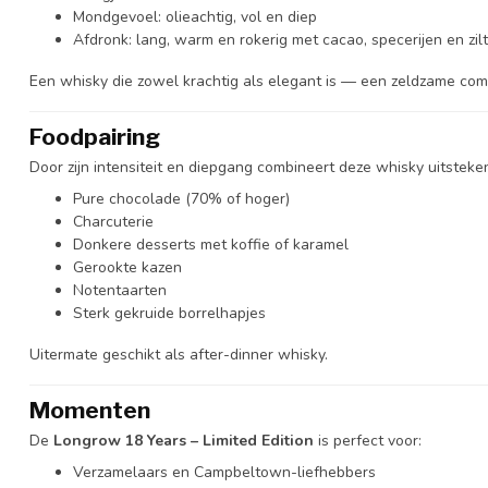
Mondgevoel: olieachtig, vol en diep
Afdronk: lang, warm en rokerig met cacao, specerijen en zil
Een whisky die zowel krachtig als elegant is — een zeldzame comb
Foodpairing
Door zijn intensiteit en diepgang combineert deze whisky uitsteke
Pure chocolade (70% of hoger)
Charcuterie
Donkere desserts met koffie of karamel
Gerookte kazen
Notentaarten
Sterk gekruide borrelhapjes
Uitermate geschikt als after-dinner whisky.
Momenten
De
Longrow 18 Years – Limited Edition
is perfect voor:
Verzamelaars en Campbeltown-liefhebbers