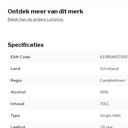
Ontdek meer van dit merk
Bekijk hier de andere Longrow.
Specificaties
EAN Code
610854657000
Land
Schotland
Regio
Campbeltown
Alcohol
46%
Inhoud
70CL
Type
Single Malt
Leeftijd
18 Jaar