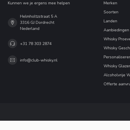
Kunnen we je ergens mee helpen
Merken
Soorten
Helmholtzstraat 5 A
Landen
3316 GJ Dordrecht
Nederland
Aanbiedingen
Whisky Proeve
+31 78 303 2874
Whisky Gesc
Personalisere
info@club-whisky.nl
Whisky Glaze
Alcoholvrije 
Offerte aanvr