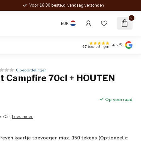
Voor 16:00 besteld, vandaag verzonden
0
EUR
4.5
/5
67
beoordelingen
0 beoordelingen
t Campfire 70cl + HOUTEN
Op voorraad
e 70cl
Lees meer
.
reven kaartje toevoegen max. 150 tekens (Optioneel)::