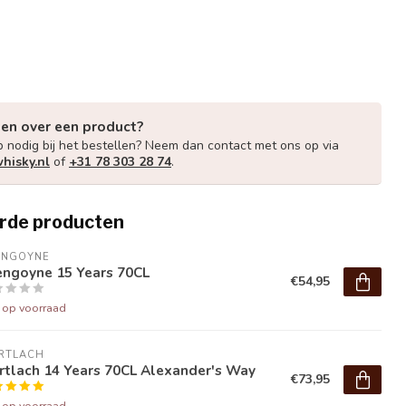
gen over een product?
p nodig bij het bestellen? Neem dan contact met ons op via
hisky.nl
of
+31 78 303 28 74
.
rde producten
ENGOYNE
engoyne 15 Years 70CL
€54,95
t op voorraad
RTLACH
rtlach 14 Years 70CL Alexander's Way
€73,95
t op voorraad