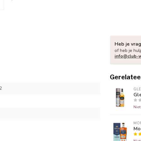
Heb je vra
of heb je hul
info@club-w
Gerelatee
2
GL
Gl
Nie
MO
Mo
Nie