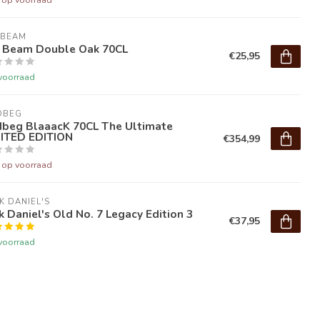
 BEAM
m Beam Double Oak 70CL
€25,95
voorraad
DBEG
dbeg BlaaacK 70CL The Ultimate
MITED EDITION
€354,99
t op voorraad
K DANIEL'S
k Daniel's Old No. 7 Legacy Edition 3
€37,95
voorraad