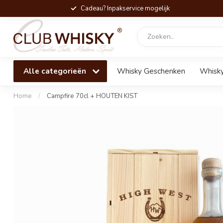
Cadeau? Inpakservice mogelijk
Alle categorieën
Whisky Geschenken
Whisky
Home
/
Campfire 70cl + HOUTEN KIST