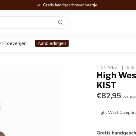
Gratis handgeschreven kaartje
 Proeverijen
Aanbiedingen
HIGH WEST
High Wes
KIST
€82,95
Incl. btw
Hight West Campfir
Gratis handgesch