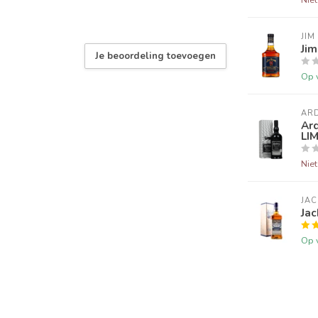
JIM
Ji
Je beoordeling toevoegen
Op 
AR
Ar
LI
Nie
JAC
Jac
Op 