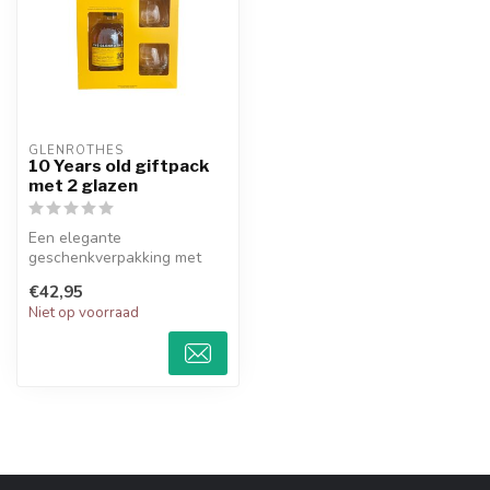
GLENROTHES
10 Years old giftpack
met 2 glazen
Een elegante
geschenkverpakking met
een zachte en fruitige 10
€42,95
jaar oude single m...
Niet op voorraad