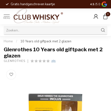
Gratis handgeschreven kaartje
Voor 16:00 be
4.5
/5.0
0
MENU
Home
/
10 Years old giftpack met 2 glazen
Glenrothes 10 Years old giftpack met 2
glazen
(0)
GLENROTHES