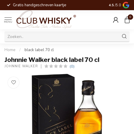
Gratis handgeschreven kaartje
Voor 16:00 be
4.5
/5.0
0
MENU
Home
/
black label 70 cl
Johnnie Walker black label 70 cl
(0)
JOHNNIE WALKER