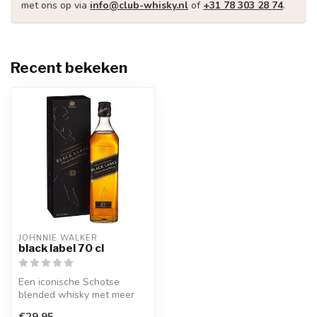
met ons op via
info@club-whisky.nl
of
+31 78 303 28 74
.
Recent bekeken
JOHNNIE WALKER
black label 70 cl
Een iconische Schotse
blended whisky met meer
dan 30 single malt en grain
€29,95