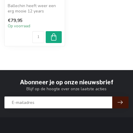
Ballechin heeft weer een
erg mooie 12 years
Ballechin SFTC gemaakt die
€79,95
op Oloros...
Op voorraad
Abonneer je op onze nieuwsbrief
Blijf op de hoogte over onze laatste acties