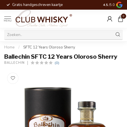
Gratis handgeschreven kaartje
Voor 16:00 be
4.5
/5.0
0
MENU
Home
/
SFTC 12 Years Oloroso Sherry
Ballechin SFTC 12 Years Oloroso Sherry
(0)
BALLECHIN