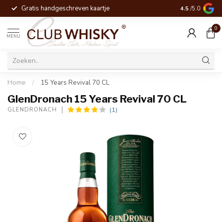
Gratis handgeschreven kaartje
Voor 16:00 be
4.5
/5.0
0
MENU
Home
/
15 Years Revival 70 CL
GlenDronach 15 Years Revival 70 CL
(1)
GLENDRONACH