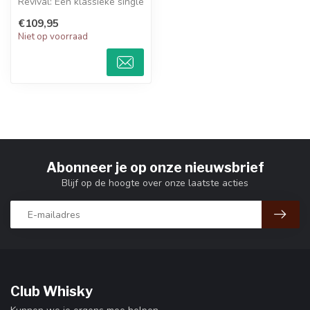
Revival: Een klassieke single
malt whisky uit de Schotse
€109,95
Hi...
Niet op voorraad
Abonneer je op onze nieuwsbrief
Blijf op de hoogte over onze laatste acties
Club Whisky