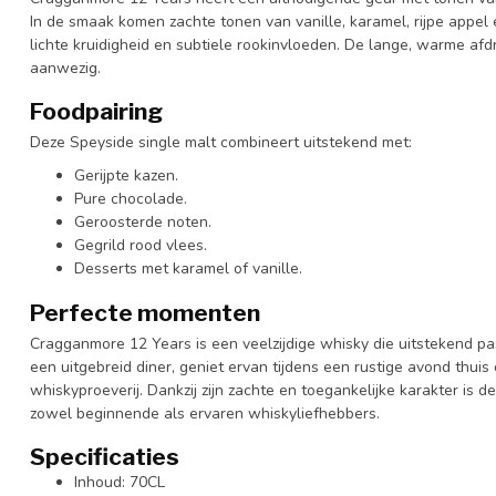
In de smaak komen zachte tonen van vanille, karamel, rijpe appel
lichte kruidigheid en subtiele rookinvloeden. De lange, warme afdr
aanwezig.
Foodpairing
Deze Speyside single malt combineert uitstekend met:
Gerijpte kazen.
Pure chocolade.
Geroosterde noten.
Gegrild rood vlees.
Desserts met karamel of vanille.
Perfecte momenten
Cragganmore 12 Years is een veelzijdige whisky die uitstekend p
een uitgebreid diner, geniet ervan tijdens een rustige avond thuis
whiskyproeverij. Dankzij zijn zachte en toegankelijke karakter is
zowel beginnende als ervaren whiskyliefhebbers.
Specificaties
Inhoud: 70CL