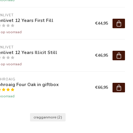
NLIVET
nlivet 12 Years First Fill
€44,95
t op voorraad
NLIVET
nlivet 12 Years Illicit Still
€46,95
t op voorraad
PHROAIG
hroaig Four Oak in giftbox
€66,95
voorraad
cragganmore
(2)