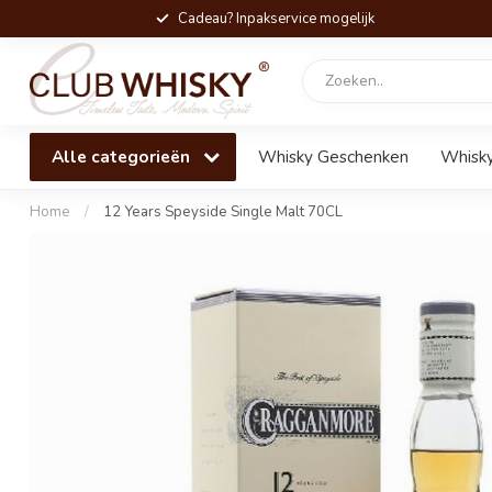
Cadeau? Inpakservice mogelijk
Alle categorieën
Whisky Geschenken
Whisky
Home
/
12 Years Speyside Single Malt 70CL