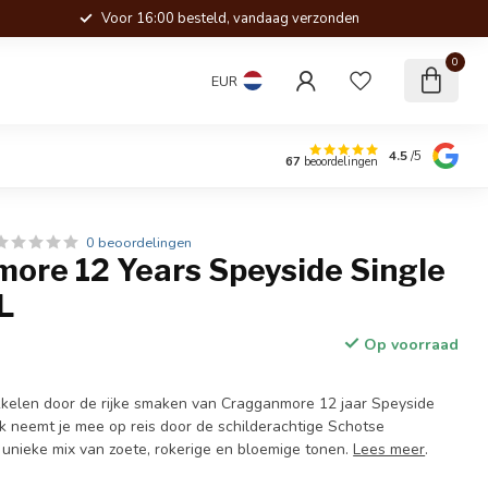
Voor 16:00 besteld, vandaag verzonden
0
EUR
4.5
/5
67
beoordelingen
0 beoordelingen
ore 12 Years Speyside Single
L
Op voorraad
rikkelen door de rijke smaken van Cragganmore 12 jaar Speyside
ok neemt je mee op reis door de schilderachtige Schotse
 unieke mix van zoete, rokerige en bloemige tonen.
Lees meer
.