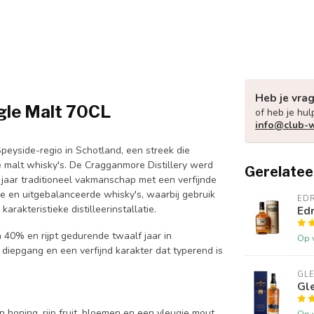
Heb je vra
gle Malt 70CL
of heb je hul
info@club-w
peyside-regio in Schotland, een streek die
 malt whisky's. De Cragganmore Distillery werd
Gerelatee
jaar traditioneel vakmanschap met een verfijnde
exe en uitgebalanceerde whisky's, waarbij gebruik
ED
akteristieke distilleerinstallatie.
Edr
 40% en rijpt gedurende twaalf jaar in
Op 
diepgang en een verfijnd karakter dat typerend is
GLE
Gle
oning, rijp fruit, bloemen en een vleugje mout.
Op 