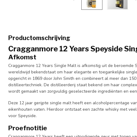
Productomschrijving
Cragganmore 12 Years Speyside Sin
Afkomst
Cragganmore 12 Years Single Malt is afkomstig uit de beroemde S
wereldwijd bekendstaat om haar elegante en toegankelijke single
opgericht in 1869 door John Smith en combineert al meer dan 150 
distilleertechniek. De distilleerderij staat bekend om haar compl
wordt gemaakt van zorgvuldig geselecteerde ingrediënten en een kar
Deze 12 jaar gerijpte single malt heeft een alcoholpercentage van
eikenhouten vaten. Hierdoor ontstaat een zachte whisky met veel 
voor Speyside.
Proefnotitie
Cragganmore 12 Years heeft een uitnodigende geur met tonen van h