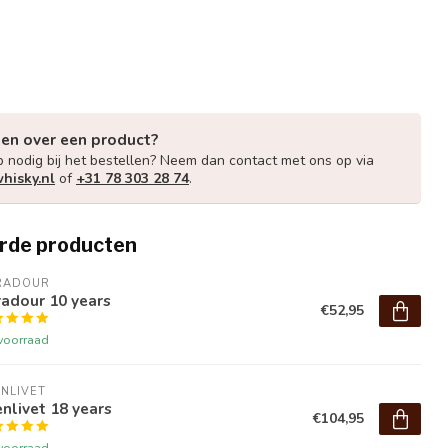
gen over een product?
p nodig bij het bestellen? Neem dan contact met ons op via
hisky.nl
of
+31 78 303 28 74
.
rde producten
RADOUR
adour 10 years
€52,95
voorraad
NLIVET
nlivet 18 years
€104,95
voorraad