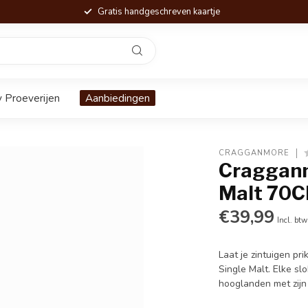
Gratis handgeschreven kaartje
 Proeverijen
Aanbiedingen
CRAGGANMORE
Cragganm
Malt 70C
€39,99
Incl. btw
Laat je zintuigen p
Single Malt. Elke sl
hooglanden met zijn