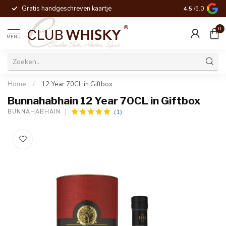
Gratis handgeschreven kaartje
Voor 16:00 be
4.5
/5.0
0
MENU
Home
/
12 Year 70CL in Giftbox
Bunnahabhain 12 Year 70CL in Giftbox
(1)
BUNNAHABHAIN