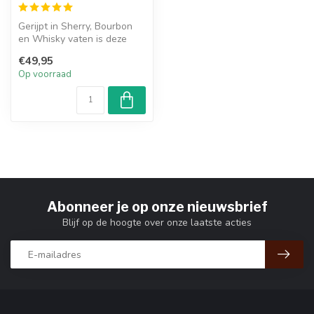
Gerijpt in Sherry, Bourbon
en Whisky vaten is deze
whisky een huwelijk tussen
€49,95
ve...
Op voorraad
Abonneer je op onze nieuwsbrief
Blijf op de hoogte over onze laatste acties