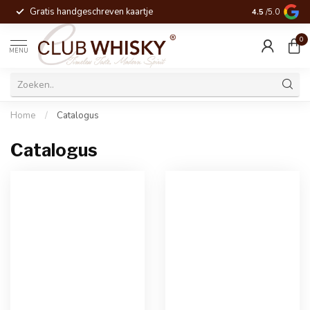
Gratis handgeschreven kaartje
Voor 16:00 be
4.5
/5.0
0
MENU
Home
/
Catalogus
Catalogus