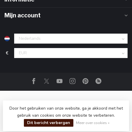
Mijn account
€
Door het gebruiken van onze website, ga je akkoord met het
gebruik van cookies om onze website te verbeteren.
© Copyright 2026 Club Whisky
- Powered by
Lightspeed
-
Dit bericht verbergen
Lightspeed design
by
Dyvelopment
Meer over cookies »