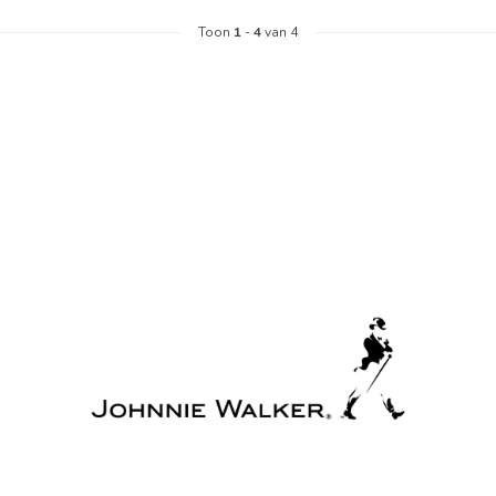
Toon
1
-
4
van 4