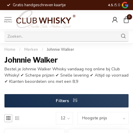
Gratis handgeschreven kaartje
Voor 16:00 be
4.5
/5.0
0
MENU
Home
/
Merken
/
Johnnie Walker
Johnnie Walker
Bestel je Johnnie Walker Whisky vandaag nog online bij Club
Whisky! ✔ Scherpe prijzen ✔ Snelle levering ✔ Altijd op voorraad
✔ Klanten beoordelen ons met een 8,9
Filters