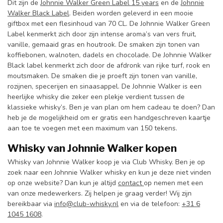
Dit zijn de
Johnnie Walker Green Label 15 years
en de
Johnnie
Walker Black Label
. Beiden worden geleverd in een mooie
giftbox met een flesinhoud van 70 CL. De Johnnie Walker Green
Label kenmerkt zich door zijn intense aroma’s van vers fruit,
vanille, gemaaid gras en houtrook. De smaken zijn tonen van
koffiebonen, walnoten, dadels en chocolade. De Johnnie Walker
Black label kenmerkt zich door de afdronk van rijke turf, rook en
moutsmaken. De smaken die je proeft zijn tonen van vanille,
rozijnen, specerijen en sinaasappel. De Johnnie Walker is een
heerlijke whisky die zeker een plekje verdient tussen de
klassieke whisky’s. Ben je van plan om hem cadeau te doen? Dan
heb je de mogelijkheid om er gratis een handgeschreven kaartje
aan toe te voegen met een maximum van 150 tekens.
Whisky van Johnnie Walker kopen
Whisky van Johnnie Walker koop je via Club Whisky. Ben je op
zoek naar een Johnnie Walker whisky en kun je deze niet vinden
op onze website? Dan kun je altijd
contact
op nemen met een
van onze medewerkers. Zij helpen je graag verder! Wij zijn
bereikbaar via
info@club-whisky.nl
en via de telefoon:
+31 6
1045 1608
.