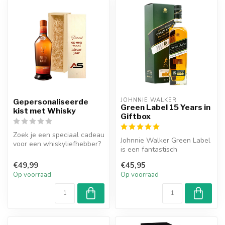
JOHNNIE WALKER
Gepersonaliseerde
Green Label 15 Years in
kist met Whisky
Giftbox
Zoek je een speciaal cadeau
Johnnie Walker Green Label
voor een whiskyliefhebber?
is een fantastisch
Dan is de Gepersonaliseer...
gebalanceerde Speyside
€49,99
€45,95
Single Malt...
Op voorraad
Op voorraad