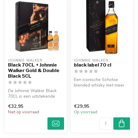
JOHNNIE WALKER
JOHNNIE WALKER
Black 70CL + Johnnie
black label 70 cl
Walker Gold & Double
Black 5CL
Een iconische Schotse
blended whisky met meer
De Johnnie Walker Black
dan 30 single malt en grain
70CL is een uitstekende
whisky...
blended whisky die zich
€32,95
€29,95
ondersch...
Niet op voorraad
Op voorraad